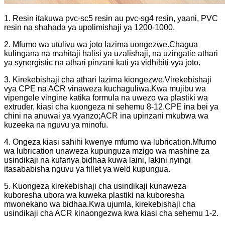
1. Resin itakuwa pvc-sc5 resin au pvc-sg4 resin, yaani, PVC
resin na shahada ya upolimishaji ya 1200-1000.
2. Mfumo wa utulivu wa joto lazima uongezwe.Chagua
kulingana na mahitaji halisi ya uzalishaji, na uzingatie athari
ya synergistic na athari pinzani kati ya vidhibiti vya joto.
3. Kirekebishaji cha athari lazima kiongezwe.Virekebishaji
vya CPE na ACR vinaweza kuchaguliwa.Kwa mujibu wa
vipengele vingine katika formula na uwezo wa plastiki wa
extruder, kiasi cha kuongeza ni sehemu 8-12.CPE ina bei ya
chini na anuwai ya vyanzo;ACR ina upinzani mkubwa wa
kuzeeka na nguvu ya minofu.
4. Ongeza kiasi sahihi kwenye mfumo wa lubrication.Mfumo
wa lubrication unaweza kupunguza mzigo wa mashine za
usindikaji na kufanya bidhaa kuwa laini, lakini nyingi
itasababisha nguvu ya fillet ya weld kupungua.
5. Kuongeza kirekebishaji cha usindikaji kunaweza
kuboresha ubora wa kuweka plastiki na kuboresha
mwonekano wa bidhaa.Kwa ujumla, kirekebishaji cha
usindikaji cha ACR kinaongezwa kwa kiasi cha sehemu 1-2.