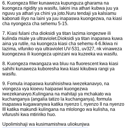
6. Kuongeza filler kunaweza kupunguza gharama na
kuongeza rigidity ya wasifu, lakini ina athari kubwa juu ya
nguvu ya athari ya chini ya joto.Nuru tendaji ya kalsiamu
kabonati iliyo na laini ya juu inapaswa kuongezwa, na kiasi
cha nyongeza cha sehemu 5-15.
7. Kiasi fulani cha dioksidi ya titan lazima iongezwe ili
kulinda miale ya ultraviolet.Dioksidi ya titan inapaswa kuwa
aina ya rutile, na kuongeza kiasi cha sehemu 4-6.Ikiwa ni
lazima, vifuniko vya ultraviolet UV-531, uv327, nk vinaweza
kuongezwa ili kuongeza upinzani wa kuzeeka wa wasifu.
8. Kuongeza mwangaza wa bluu na fluorescent kwa kiasi
sahihi kunaweza kuboresha kwa kiasi kikubwa rangi ya
wasifu.
9. Fomula inapaswa kurahisishwa iwezekanavyo, na
viongeza vya kioevu haipaswi kuongezwa
iwezekanavyo.Kulingana na mahitaji ya mchakato wa
kuchanganya (angalia tatizo la kuchanganya), formula
inapaswa kugawanywa katika nyenzo I, nyenzo II na nyenzo
III katika makundi kulingana na mlolongo wa kulisha, na
vifurushi kwa mtiririko huo.
Upolimishaji wa kusimamishwa uliokunjwa