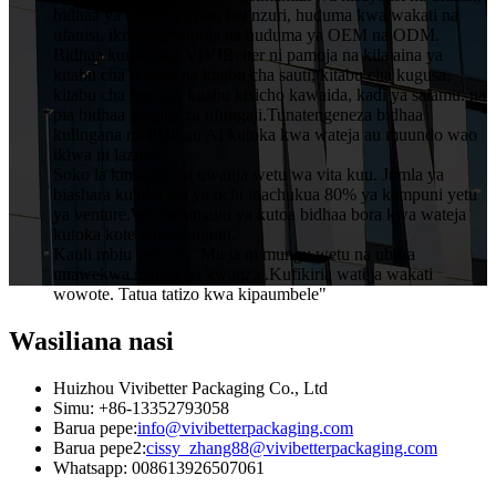
bidhaa ya ubora wa juu, bei nzuri, huduma kwa wakati na
ufanisi, ikiwa ni pamoja na huduma ya OEM na ODM.
Bidhaa kuu katika VIVIBetter ni pamoja na kila aina ya
kitabu cha watoto na kitabu cha sauti, kitabu cha kugusa,
kitabu cha pop up, kitabu kisicho kawaida, kadi ya salamu. na
pia bidhaa zingine za ufungaji.Tunatengeneza bidhaa
kulingana na PDF au AI kutoka kwa wateja au muundo wao
ikiwa ni lazima.
Soko la kimataifa ni uwanja wetu wa vita kuu. Jumla ya
biashara kutoka nje ya nchi inachukua 80% ya kampuni yetu
ya venture.We matumaini ya kutoa bidhaa bora kwa wateja
kutoka kote ulimwenguni.
Kauli mbiu yetu ni ."Mteja ni mungu wetu na ubora
unawekwa mahali pa kwanza .Kufikiria wateja wakati
wowote. Tatua tatizo kwa kipaumbele"
Wasiliana nasi
Huizhou Vivibetter Packaging Co., Ltd
Simu: +86-13352793058
Barua pepe:
info@vivibetterpackaging.com
Barua pepe2:
cissy_zhang88@vivibetterpackaging.com
Whatsapp: 008613926507061