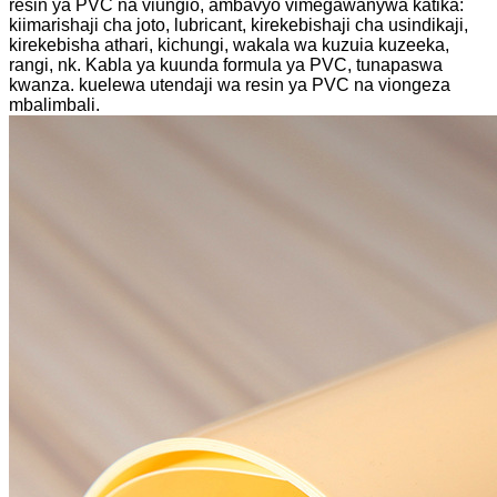
resin ya PVC na viungio, ambavyo vimegawanywa katika:
kiimarishaji cha joto, lubricant, kirekebishaji cha usindikaji,
kirekebisha athari, kichungi, wakala wa kuzuia kuzeeka,
rangi, nk. Kabla ya kuunda formula ya PVC, tunapaswa
kwanza. kuelewa utendaji wa resin ya PVC na viongeza
mbalimbali.