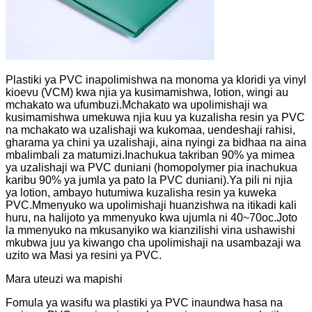
Plastiki ya PVC inapolimishwa na monoma ya kloridi ya vinyl
kioevu (VCM) kwa njia ya kusimamishwa, lotion, wingi au
mchakato wa ufumbuzi.Mchakato wa upolimishaji wa
kusimamishwa umekuwa njia kuu ya kuzalisha resin ya PVC
na mchakato wa uzalishaji wa kukomaa, uendeshaji rahisi,
gharama ya chini ya uzalishaji, aina nyingi za bidhaa na aina
mbalimbali za matumizi.Inachukua takriban 90% ya mimea
ya uzalishaji wa PVC duniani (homopolymer pia inachukua
karibu 90% ya jumla ya pato la PVC duniani).Ya pili ni njia
ya lotion, ambayo hutumiwa kuzalisha resin ya kuweka
PVC.Mmenyuko wa upolimishaji huanzishwa na itikadi kali
huru, na halijoto ya mmenyuko kwa ujumla ni 40~70oc.Joto
la mmenyuko na mkusanyiko wa kianzilishi vina ushawishi
mkubwa juu ya kiwango cha upolimishaji na usambazaji wa
uzito wa Masi ya resini ya PVC.
Mara uteuzi wa mapishi
Fomula ya wasifu wa plastiki ya PVC inaundwa hasa na