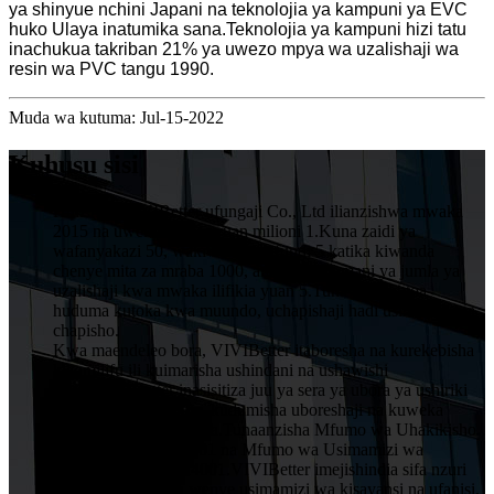
ya shinyue nchini Japani na teknolojia ya kampuni ya EVC
huko Ulaya inatumika sana.Teknolojia ya kampuni hizi tatu
inachukua takriban 21% ya uwezo mpya wa uzalishaji wa
resin wa PVC tangu 1990.
Muda wa kutuma: Jul-15-2022
Kuhusu sisi
HuiZhou VIVIBetter ufungaji Co., Ltd ilianzishwa mwaka
2015 na uwekezaji wa yuan milioni 1.Kuna zaidi ya
wafanyakazi 50, wakiwemo mafundi 5 katika kiwanda
chenye mita za mraba 1000, ambacho thamani ya jumla ya
uzalishaji kwa mwaka ilifikia yuan 5.Tunaweza kutoa
huduma kutoka kwa muundo, uchapishaji hadi usindikaji wa
chapisho.
Kwa maendeleo bora, VIVIBetter itaboresha na kurekebisha
kikamilifu ili kuimarisha ushindani na ushawishi
wake.VIVIBetter inasisitiza juu ya sera ya ubora ya ushiriki
wa wafanyikazi wote, kudumisha uboreshaji na kuweka
kujitolea kwa kila mteja.Tunaanzisha Mfumo wa Uhakikisho
wa Ubora wa ISO9001 na Mfumo wa Usimamizi wa
Mazingira wa ISO14001.VIVIBetter imejishindia sifa nzuri
kutoka kwa wateja wenye usimamizi wa kisayansi na ufanisi,