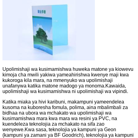
Upolimishaji wa kusimamishwa huweka matone ya kiowevu
kimoja cha mwili yakiwa yameahirishwa kwenye maji kwa
kukoroga kila mara, na mmenyuko wa upolimishaji
unafanywa katika matone madogo ya monoma.Kawaida,
upolimishaji wa kusimamishwa ni upolimishaji wa vipindi.
Katika miaka ya hivi karibuni, makampuni yameendelea
kusoma na kuboresha fomula, polima, aina mbalimbali za
bidhaa na ubora wa mchakato wa upolimishaji wa
kusimamishwa mara kwa mara wa resini ya PVC, na
kuendeleza teknolojia za mchakato na sifa zao
wenyewe.Kwa sasa, teknolojia ya kampuni ya Geon
(kampuni ya zamani ya BF Goodrich), teknolojia ya kampuni