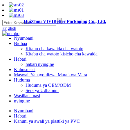
HuiZhou VIVIBetter Packaging Co., Ltd.
English
Nyumbani
Bidhaa
Kitabu cha kawaida cha watoto
Kitabu cha watoto kisicho cha kawaida
Habari
habari nyingine
Kuhusu sisi
Maswali Yanayoulizwa Mara kwa Mara
Huduma
Huduma ya OEM/ODM
Sera ya Udhamini
Wasiliana nasi
nyingine
Nyumbani
Habari
Kanuni ya awali ya plastiki ya PVC