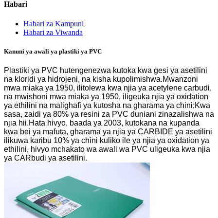
Habari
Habari za Kampuni
Habari za Viwanda
Kanuni ya awali ya plastiki ya PVC
Plastiki ya PVC hutengenezwa kutoka kwa gesi ya asetilini
na kloridi ya hidrojeni, na kisha kupolimishwa.Mwanzoni
mwa miaka ya 1950, ilitolewa kwa njia ya acetylene carbudi,
na mwishoni mwa miaka ya 1950, iligeuka njia ya oxidation
ya ethilini na malighafi ya kutosha na gharama ya chini;Kwa
sasa, zaidi ya 80% ya resini za PVC duniani zinazalishwa na
njia hii.Hata hivyo, baada ya 2003, kutokana na kupanda
kwa bei ya mafuta, gharama ya njia ya CARBIDE ya asetilini
ilikuwa karibu 10% ya chini kuliko ile ya njia ya oxidation ya
ethilini, hivyo mchakato wa awali wa PVC uligeuka kwa njia
ya CARbudi ya asetilini.