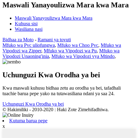
Maswali Yanayoulizwa Mara kwa Mara
Maswali Yanayoulizwa Mara kwa Mara
Kuhusu sisi
Wasiliana nasi
Bidhaa za Moto
-
Ramani ya tovuti
Mfuko wa Pvc uliofungwa
,
Mfuko wa Choo Pvc
,
Mfuko wa
Vipodozi wa Zipper
,
Mfuko wa Vipodozi wa Pu
,
Mfuko wa
Vipodozi Unaoning'inia
,
Mfuko wa Vipodozi vya Mtindo
,
Uchunguzi Kwa Orodha ya bei
Kwa maswali kuhusu bidhaa zetu au orodha ya bei, tafadhali
tuachie barua pepe yako na tutawasiliana ndani ya saa 24.
Uchunguzi Kwa Orodha ya bei
© Hakimiliki - 2010-2020 : Haki Zote Zimehifadhiwa.
Kutuma barua pepe
x