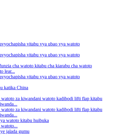
 lear...
iwanda...
iwanda...
watoto...