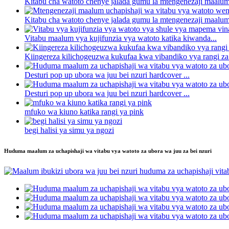
Kitabu cha watoto chenye jalada gumu la mtengenezaji maalum 
Kitabu cha watoto chenye jalada gumu la mtengenezaji maalum 
Vitabu maalum vya kujifunzia vya watoto katika kiwanda...
Kiingereza kilichogeuzwa kukufaa kwa vibandiko vya rangi za 
Desturi pop up ubora wa juu bei nzuri hardcover ...
Desturi pop up ubora wa juu bei nzuri hardcover ...
mfuko wa kiuno katika rangi ya pink
begi halisi ya simu ya ngozi
Huduma maalum za uchapishaji wa vitabu vya watoto za ubora wa juu za bei nzuri