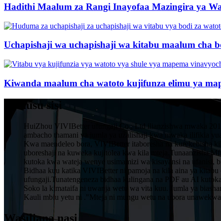
Hadithi Maalum za Rangi Inayofaa Mazingira ya Wat
Uchapishaji wa uchapishaji wa kitabu maalum cha bo
Kiwanda maalum cha watoto kujifunza elimu ya map
Kuhusu sisi
HuiZhou VIVIBetter ufungaji Co., Ltd ilianzishwa mwaka 201
ambacho thamani ya jumla ya uzalishaji kwa mwaka ilifikia y
Kwa maendeleo bora, VIVIBetter itaboresha na kurekebisha kika
uboreshaji na kuweka kujitolea kwa kila mteja.Tunaanzisha
kutoka kwa wateja wenye usimamizi wa kisayansi na ufanisi, 
Bidhaa kuu katika VIVIBetter ni pamoja na kila aina ya kitabu 
ufungaji.Tunatengeneza bidhaa kulingana na PDF au AI kutok
Soko la kimataifa ni uwanja wetu wa vita kuu. Jumla ya biash
Kauli mbiu yetu ni ."Mteja ni mungu wetu na ubora unawekwa 
Wasiliana nasi