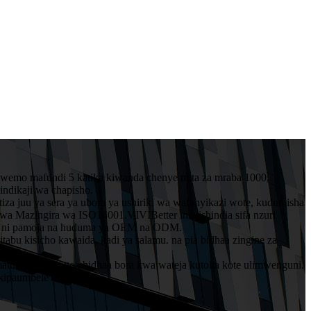
iwemo mafundi 5 katika kiwanda chenye mita za mraba 1000,
ndikaji wa chapisho.
tiza juu ya sera ya ubora ya ushiriki wa wafanyikazi wote, kudumisha
a Mazingira wa ISO14001.VIVIBetter imejishindia sifa nzuri
kiwa ni pamoja na huduma ya OEM na ODM.
itabu kisicho kawaida, kadi ya salamu. na pia bidhaa zingine za
matumaini ya kutoa bidhaa bora kwa wateja kutoka kote ulimwenguni.
 kipaumbele"