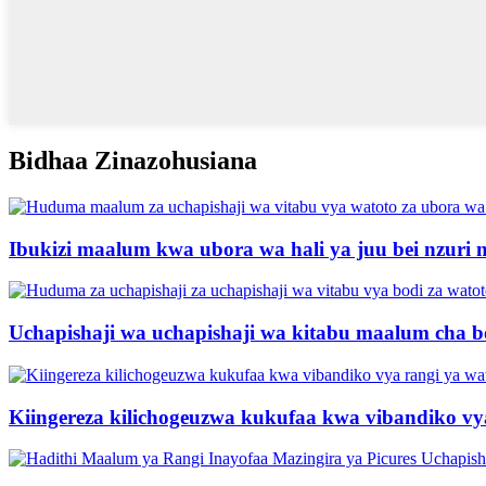
Bidhaa Zinazohusiana
Ibukizi maalum kwa ubora wa hali ya juu bei nzuri 
Uchapishaji wa uchapishaji wa kitabu maalum cha bo
Kiingereza kilichogeuzwa kukufaa kwa vibandiko vya