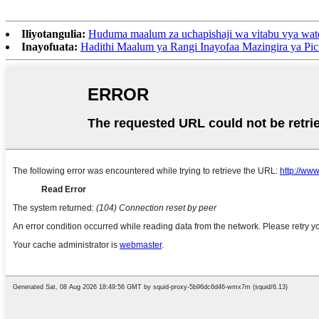
Iliyotangulia:
Huduma maalum za uchapishaji wa vitabu vya watot
Inayofuata:
Hadithi Maalum ya Rangi Inayofaa Mazingira ya Pic