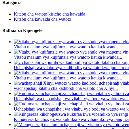
Kategoria
Kitabu cha watoto kisicho cha kawaida
Kitabu cha kawaida cha watoto
Bidhaa za Kipengele
Vitabu maalum vya kujifunzia vya watoto katika kiwanda...
Vitabu maalum vya kujifunzia vya watoto katika kiwanda...
Uchapishaji wa vitabu vya kadibodi vya watoto kwa jumla mtoto
Vitabu maalum vya kujifunzia vya watoto katika kiwanda...
wachapishaji kitabu cha kadibodi cha watoto cha Xinyi...
Uchapishaji wa uchapishaji wa vitabu vya bodi ya watoto wa k
Uchapishaji wa uchapishaji wa vitabu vya bodi ya watoto wa k
Kiingereza kilichogeuzwa kukufaa kwa vibandiko vya rangi za 