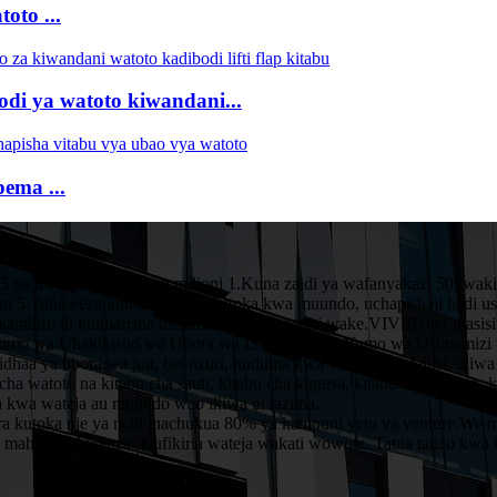
oto ...
di ya watoto kiwandani...
ema ...
5 na uwekezaji wa yuan milioni 1.Kuna zaidi ya wafanyakazi 50, wak
uan 5.Tunaweza kutoa huduma kutoka kwa muundo, uchapishaji hadi usi
milifu ili kuimarisha ushindani na ushawishi wake.VIVIBetter inasisi
 Mfumo wa Uhakikisho wa Ubora wa ISO9001 na Mfumo wa Usimamizi w
bidhaa ya ubora wa juu, bei nzuri, huduma kwa wakati na ufanisi, i
cha watoto na kitabu cha sauti, kitabu cha kugusa, kitabu cha pop up, k
a kwa wateja au muundo wao ikiwa ni lazima.
ara kutoka nje ya nchi inachukua 80% ya kampuni yetu ya venture.We 
mahali pa kwanza .Kufikiria wateja wakati wowote. Tatua tatizo kwa