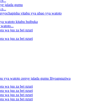
p...
p...
watoto...