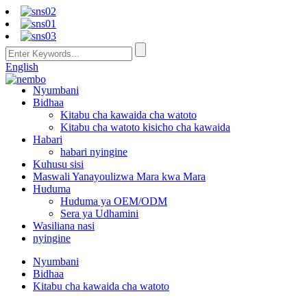
English
Nyumbani
Bidhaa
Kitabu cha kawaida cha watoto
Kitabu cha watoto kisicho cha kawaida
Habari
habari nyingine
Kuhusu sisi
Maswali Yanayoulizwa Mara kwa Mara
Huduma
Huduma ya OEM/ODM
Sera ya Udhamini
Wasiliana nasi
nyingine
Nyumbani
Bidhaa
Kitabu cha kawaida cha watoto