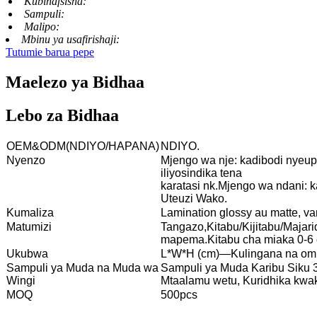
Kubinafsisha:
Sampuli:
Malipo:
Mbinu ya usafirishaji:
Tutumie barua pepe
Maelezo ya Bidhaa
Lebo za Bidhaa
OEM&ODM(NDIYO/HAPANA)
NDIYO.
Nyenzo
Mjengo wa nje: kadibodi nyeupe,
iliyosindika tena
karatasi nk.Mjengo wa ndani: k
Uteuzi Wako.
Kumaliza
Lamination glossy au matte, v
Matumizi
Tangazo,Kitabu/Kijitabu/Majari
mapema.Kitabu cha miaka 0-6 c
Ukubwa
L*W*H (cm)—Kulingana na ombi
Sampuli ya Muda na Muda wa
Sampuli ya Muda Karibu Siku 3
Wingi
Mtaalamu wetu, Kuridhika kwa
MOQ
500pcs