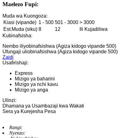
Maelezo Fupi:
Muda wa Kuongoza:
Kiasi (vipande)
1 - 500
501 - 3000
> 3000
Est.Muda (siku)
8
12
Ili Kujadiliwa
Kubinafsisha:
Nembo iliyobinafsishwa (Agiza kidogo vipande 500)
Ufungaji uliobinafsishwa (Agiza kidogo vipande 500)
Zaidi
Usafirishaji:
Express
Mizigo ya baharini
Mizigo ya nchi kavu
Mizigo ya anga
Ulinzi:
Dhamana ya Usambazaji kwa Wakati
Sera ya Kurejesha Pesa
Rangi:
Nyenzo: