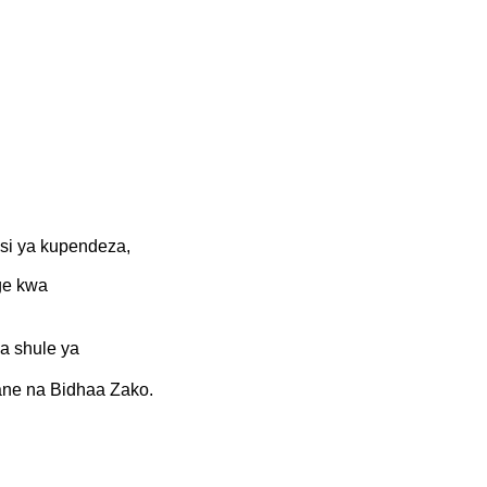
tasi ya kupendeza,
nge kwa
ia shule ya
ane na Bidhaa Zako.