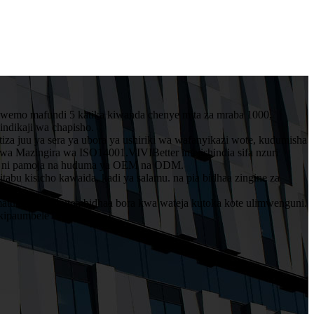
iwemo mafundi 5 katika kiwanda chenye mita za mraba 1000,
ndikaji wa chapisho.
tiza juu ya sera ya ubora ya ushiriki wa wafanyikazi wote, kudumisha
a Mazingira wa ISO14001.VIVIBetter imejishindia sifa nzuri
kiwa ni pamoja na huduma ya OEM na ODM.
itabu kisicho kawaida, kadi ya salamu. na pia bidhaa zingine za
matumaini ya kutoa bidhaa bora kwa wateja kutoka kote ulimwenguni.
 kipaumbele"