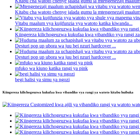
Kitabu cha watoto chenye jalada gumu la mtengenezaji maalum 
Kitabu cha watoto chenye jalada gumu la mtengenezaji maalum 
Vitabu maalum vya kujifunzia vya watoto katika kiwanda...
Kiingereza kilichogeuzwa kukufaa kwa vibandiko vya rangi za 
Desturi pop up ubora wa juu bei nzuri hardcover ...
Desturi pop up ubora wa juu bei nzuri hardcover ...
mfuko wa kiuno katika rangi ya pink
begi halisi ya simu ya ngozi
Kiingereza kilichogeuzwa kukufaa kwa vibandiko vya rangi ya watoto kitabu huibuka