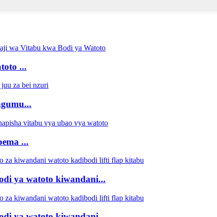
oto ...
ngumu...
ema ...
di ya watoto kiwandani...
di ya watoto kiwandani...