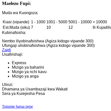
Maelezo Fupi:
Muda wa Kuongoza:
Kiasi (vipande)
1 - 1000
1001 - 5000
5001 - 10000
> 10000
Est.Muda (siku)
7
10
12
Ili Kujadil
Kubinafsisha:
Nembo iliyobinafsishwa (Agiza kidogo vipande 300)
Ufungaji uliobinafsishwa (Agiza kidogo vipande 300)
Zaidi
Usafirishaji:
Express
Mizigo ya baharini
Mizigo ya nchi kavu
Mizigo ya anga
Ulinzi:
Dhamana ya Usambazaji kwa Wakati
Sera ya Kurejesha Pesa
Tutumie barua pepe