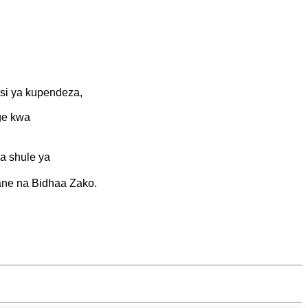
tasi ya kupendeza,
nge kwa
ia shule ya
ane na Bidhaa Zako.