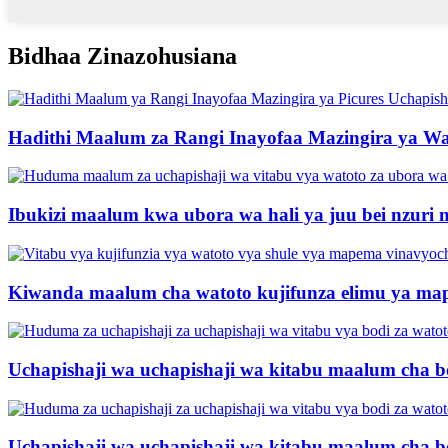
Bidhaa Zinazohusiana
Hadithi Maalum za Rangi Inayofaa Mazingira ya Wat
Ibukizi maalum kwa ubora wa hali ya juu bei nzuri 
Kiwanda maalum cha watoto kujifunza elimu ya map
Uchapishaji wa uchapishaji wa kitabu maalum cha bo
Uchapishaji wa uchapishaji wa kitabu maalum cha bo