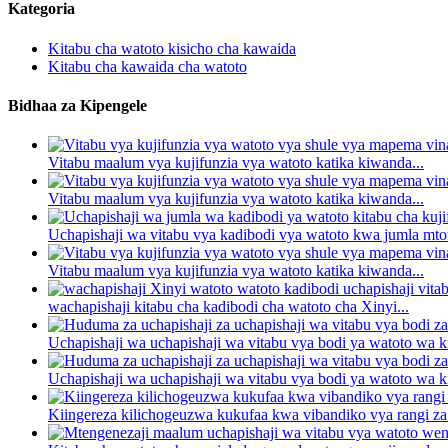
Kategoria
Kitabu cha watoto kisicho cha kawaida
Kitabu cha kawaida cha watoto
Bidhaa za Kipengele
Vitabu maalum vya kujifunzia vya watoto katika kiwanda...
Vitabu maalum vya kujifunzia vya watoto katika kiwanda...
Uchapishaji wa vitabu vya kadibodi vya watoto kwa jumla mtoto
Vitabu maalum vya kujifunzia vya watoto katika kiwanda...
wachapishaji kitabu cha kadibodi cha watoto cha Xinyi...
Uchapishaji wa uchapishaji wa vitabu vya bodi ya watoto wa k
Uchapishaji wa uchapishaji wa vitabu vya bodi ya watoto wa k
Kiingereza kilichogeuzwa kukufaa kwa vibandiko vya rangi za 