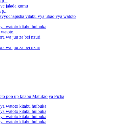
p...
p...
watoto...