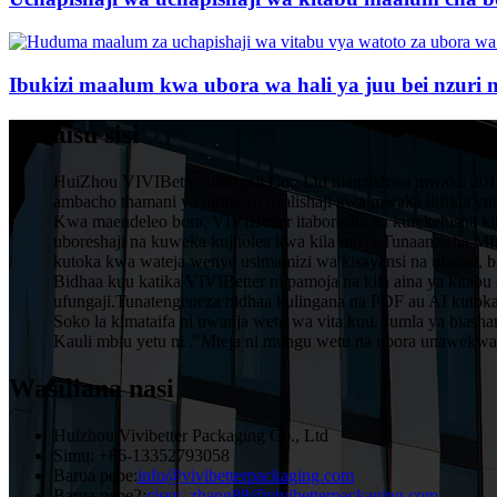
Ibukizi maalum kwa ubora wa hali ya juu bei nzuri 
Kuhusu sisi
HuiZhou VIVIBetter ufungaji Co., Ltd ilianzishwa mwaka 201
ambacho thamani ya jumla ya uzalishaji kwa mwaka ilifikia y
Kwa maendeleo bora, VIVIBetter itaboresha na kurekebisha kika
uboreshaji na kuweka kujitolea kwa kila mteja.Tunaanzisha
kutoka kwa wateja wenye usimamizi wa kisayansi na ufanisi, 
Bidhaa kuu katika VIVIBetter ni pamoja na kila aina ya kitabu 
ufungaji.Tunatengeneza bidhaa kulingana na PDF au AI kutok
Soko la kimataifa ni uwanja wetu wa vita kuu. Jumla ya biash
Kauli mbiu yetu ni ."Mteja ni mungu wetu na ubora unawekwa 
Wasiliana nasi
Huizhou Vivibetter Packaging Co., Ltd
Simu: +86-13352793058
Barua pepe:
info@vivibetterpackaging.com
Barua pepe2:
cissy_zhang88@vivibetterpackaging.com