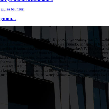
ngumu...
5 na uwekezaji wa yuan milioni 1.Kuna zaidi ya wafanyakazi 50, wak
uan 5.Tunaweza kutoa huduma kutoka kwa muundo, uchapishaji hadi usi
milifu ili kuimarisha ushindani na ushawishi wake.VIVIBetter inasisi
 Mfumo wa Uhakikisho wa Ubora wa ISO9001 na Mfumo wa Usimamizi w
bidhaa ya ubora wa juu, bei nzuri, huduma kwa wakati na ufanisi, i
cha watoto na kitabu cha sauti, kitabu cha kugusa, kitabu cha pop up, k
a kwa wateja au muundo wao ikiwa ni lazima.
ara kutoka nje ya nchi inachukua 80% ya kampuni yetu ya venture.We 
mahali pa kwanza .Kufikiria wateja wakati wowote. Tatua tatizo kwa