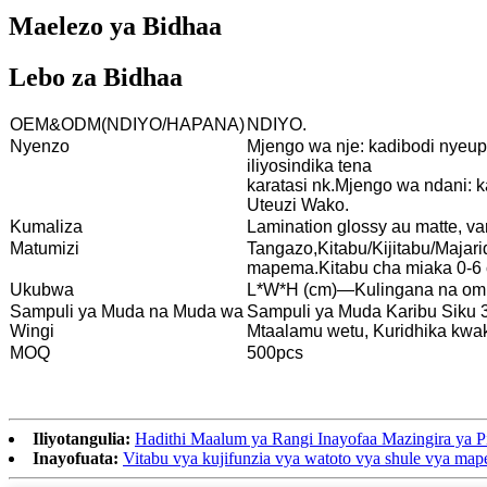
Maelezo ya Bidhaa
Lebo za Bidhaa
OEM&ODM(NDIYO/HAPANA)
NDIYO.
Nyenzo
Mjengo wa nje: kadibodi nyeupe,
iliyosindika tena
karatasi nk.Mjengo wa ndani: k
Uteuzi Wako.
Kumaliza
Lamination glossy au matte, v
Matumizi
Tangazo,Kitabu/Kijitabu/Majari
mapema.Kitabu cha miaka 0-6 c
Ukubwa
L*W*H (cm)—Kulingana na ombi
Sampuli ya Muda na Muda wa
Sampuli ya Muda Karibu Siku 3
Wingi
Mtaalamu wetu, Kuridhika kwa
MOQ
500pcs
Iliyotangulia:
Hadithi Maalum ya Rangi Inayofaa Mazingira ya P
Inayofuata:
Vitabu vya kujifunzia vya watoto vya shule vya ma