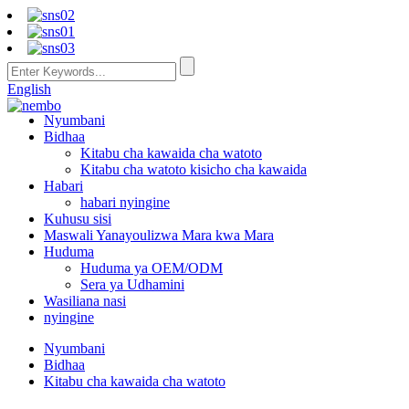
English
Nyumbani
Bidhaa
Kitabu cha kawaida cha watoto
Kitabu cha watoto kisicho cha kawaida
Habari
habari nyingine
Kuhusu sisi
Maswali Yanayoulizwa Mara kwa Mara
Huduma
Huduma ya OEM/ODM
Sera ya Udhamini
Wasiliana nasi
nyingine
Nyumbani
Bidhaa
Kitabu cha kawaida cha watoto