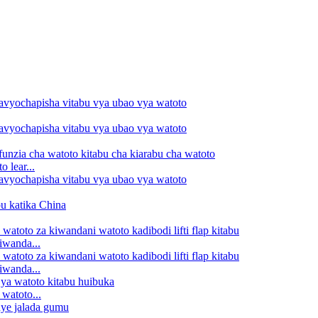
 lear...
iwanda...
iwanda...
watoto...